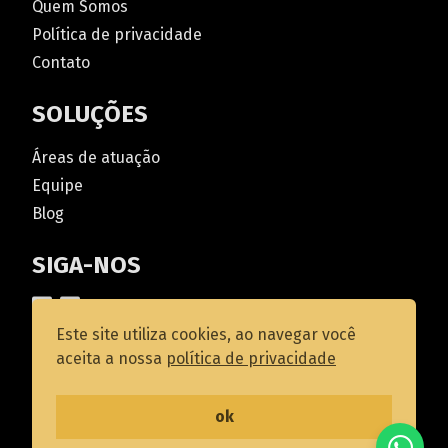
Quem Somos
Política de privacidade
Contato
SOLUÇÕES
Áreas de atuação
Equipe
Blog
SIGA-NOS
Este site utiliza cookies, ao navegar você
aceita a nossa
política de privacidade
Gonçalves & Advogados Associados S/S
ok
Design by
caetano.in